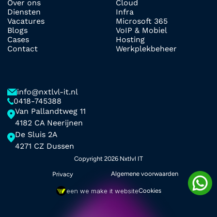
Over ons
Cloud
Diensten
Infra
Vacatures
Microsoft 365
Blogs
VoIP & Mobiel
Cases
Hosting
Contact
Werkplekbeheer
info@nxtlvl-it.nl
0418-745388
Van Pallandtweg 11
4182 CA Neerijnen 
De Sluis 2A
4271 CZ Dussen
Copyright
 2026 
Nxtlvl IT
Algemene voorwaarden
Privacy
een we make it website
Cookies