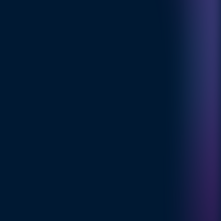
Nieuwsbrief
NIEUWS & 
WEETJES
Subcribe to Learn About New product 
Features, the latest in technology, 
solutions, and Update.
Wij beschermen jouw gegevens volgens 
ons 
privacybeleid
Inschrijven