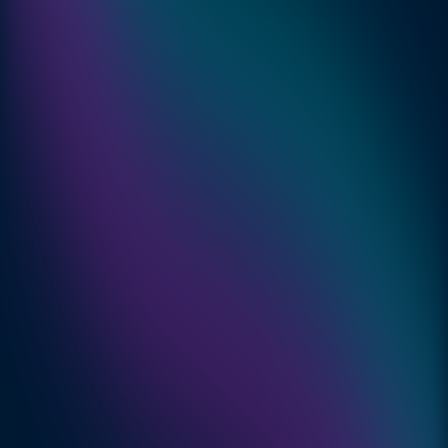
Veiliger gebruik van nieuwe technologieën
Hogere efficiëntie
Betere risicobeheersing