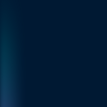
AI‑gegenereerde phishingmails
Geautomatiseerde scans
Zero‑day‑kwetsbaarheden waarvan 
leveranciers zelf soms nog geen weet 
hebben