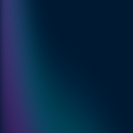
Multifactor‑authenticatie (MFA)
Zero‑trust‑principes
Continue monitoring & logging