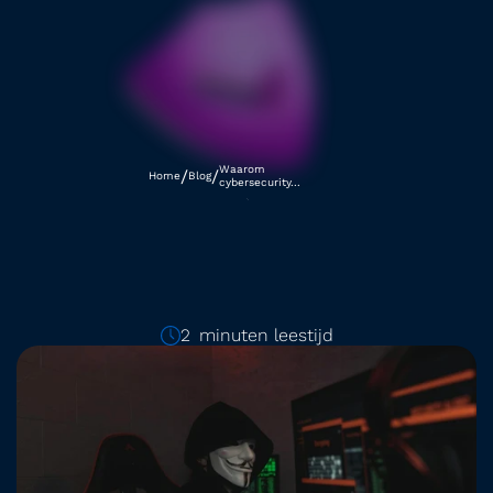
Waarom 
/
/
Home
Blog
cybersecurity...
WAAROM 
CYBERSECURITY 
BELANGRIJKER IS DAN 
2
minuten leestijd
minutes
OOIT