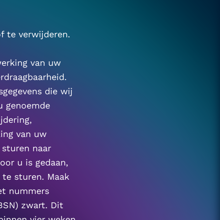
 te verwijderen. 
erking van uw 
rdraagbaarheid. 
gegevens die wij 
 u genoemde 
dering, 
ing van uw 
toestemming of bezwaar op de verwerking van uw persoonsgegevens sturen naar 
oor u is gedaan, 
te sturen. Maak 
et nummers 
N) zwart. Dit 
innen vier weken, 