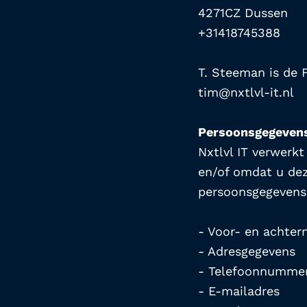
4271CZ Dussen
+31418745388
T. Steeman is de F
tim@nxtlvl-it.nl
Persoonsgegevens
Nxtlvl IT verwerk
en/of omdat u deze
persoonsgegevens 
- Voor- en achte
- Adresgegevens
- Telefoonnumme
- E-mailadres