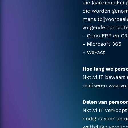
die (aanzienlijke
die worden genom
mens (bijvoorbeeld
volgende compute
- Odoo ERP en C
- Microsoft 365
- WeFact
Hoe lang we pers
Nxtlvl IT bewaart
realiseren waarv
Delen van persoo
Nxtlvl IT verkoopt
nodig is voor de 
wettelijke verplic