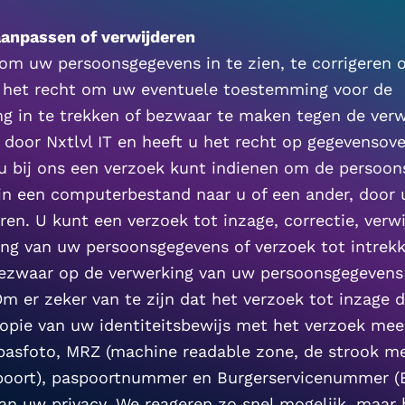
aanpassen of verwijderen
om uw persoonsgegevens in te zien, te corrigeren of
 het recht om uw eventuele toestemming voor de 
g in te trekken of bezwaar te maken tegen de verw
door Nxtlvl IT en heeft u het recht op gegevensove
u bij ons een verzoek kunt indienen om de persoons
in een computerbestand naar u of een ander, door
uren. U kunt een verzoek tot inzage, correctie, verwij
ng van uw persoonsgegevens of verzoek tot intrekk
Om er zeker van te zijn dat het verzoek tot inzage d
kopie van uw identiteitsbewijs met het verzoek mee 
pasfoto, MRZ (machine readable zone, de strook m
oort), paspoortnummer en Burgerservicenummer (BS
an uw privacy. We reageren zo snel mogelijk, maar b