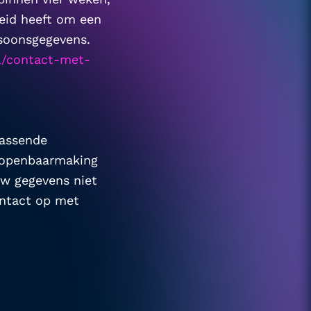
eid heeft om een 
soonsgegevens. 
nl/contact-met-
assende 
 openbaarmaking 
w gegevens niet 
goed beveiligd zijn of er aanwijzingen zijn van misbruik, neem dan contact op met  