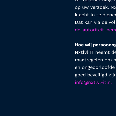
op uw verzoek. Nxt
klacht in te diene
Dat kan via de vol
de-autoriteit-per
Hoe wij persoonsg
Nxtlvl IT neemt d
maatregelen om mi
en ongeoorloofde w
info@nxtlvl-it.nl