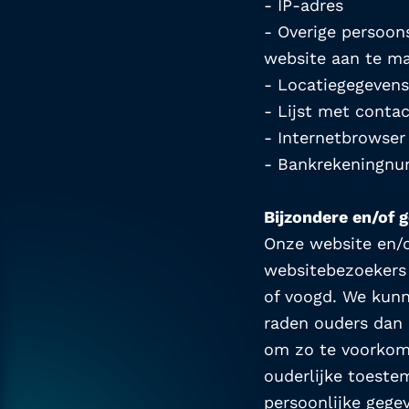
- IP-adres
- Overige persoons
website aan te ma
- Locatiegegevens
- Lijst met conta
- Internetbrowser
- Bankrekeningn
Bijzondere en/of 
Onze website en/of
websitebezoekers 
of voogd. We kunne
raden ouders dan o
om zo te voorkome
ouderlijke toeste
persoonlijke gege